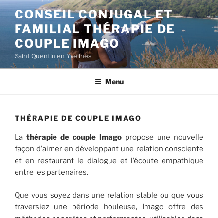
Aller
CONSEIL CONJUGAL ET
au
FAMILIAL THÉRAPIE DE
contenu
principal
COUPLE IMAGO
Saint Quentin en Yvelines
Menu
THÉRAPIE DE COUPLE IMAGO
La
thérapie de couple Imago
propose une nouvelle
façon d’aimer en développant une relation consciente
et en restaurant le dialogue et l’écoute empathique
entre les partenaires.
Que vous soyez dans une relation stable ou que vous
traversiez une période houleuse, Imago offre des