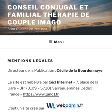
Aller
CONSEIL CONJUGAL ET
au
FAMILIAL THÉRAPIE DE
contenu
principal
COUPLE IMAGO
Saint Quentin en Yvelines
Menu
MENTIONS LÉGALES
Directeur de la Publication :
Cécile de la Bourdonnaye
Le site est hébergé par
1&1 Internet
– 7, place de la
Gare – BP 70109 – 57201 Sarreguemines Cedex
France –
https://www.1and1.fr
C’est un site créé par